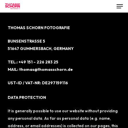
Men
Skip
to
main
content
THOMAS SCHORN FOTOGRAFIE
BUNSENSTRASSE 5
51647 GUMMERSBACH, GERMANY
TEL.: +49 151 – 226 283 25
MAIL: thomas@thomasschorn.de
UST-ID / VAT-NR: DE297159116
DATA PROTECTION
It is generally possible to use our website without providing
any personal data. As far as personal data (e.g. name,
address, or email addresses) is collected on our pages, this